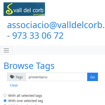
associacio@valldelcorb
- 973 33 06 72
Browse Tags
Tags
Clear
With all selected tags
With one selected tag