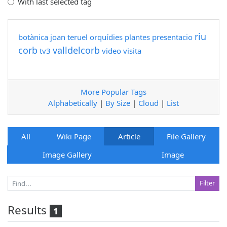
With last selected tag
riu
botànica
joan teruel
orquídies
plantes
presentacio
corb
valldelcorb
tv3
video
visita
More Popular Tags
Alphabetically
|
By Size
|
Cloud
|
List
All
Wiki Page
Article
File Gallery
Image Gallery
Image
Results
1