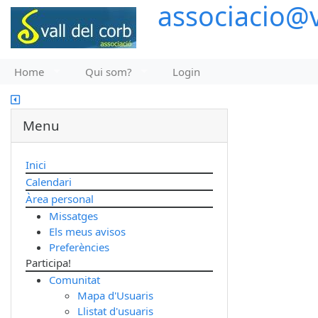
associacio@v
Home
Qui som?
Login
Menu
Inici
Calendari
Àrea personal
Missatges
Els meus avisos
Preferències
Participa!
Comunitat
Mapa d'Usuaris
Llistat d'usuaris