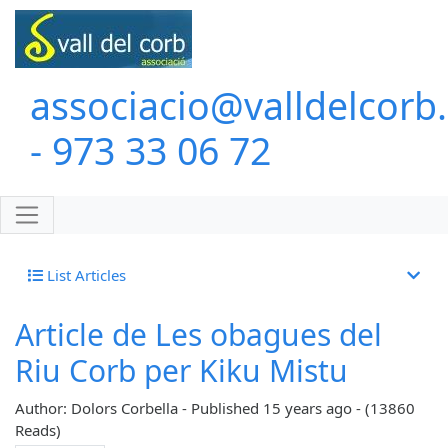
associacio@valldelcorb
- 973 33 06 72
List Articles
Article de Les obagues del
Riu Corb per Kiku Mistu
Author: Dolors Corbella
-
Published
15 years ago
-
(13860
Reads)