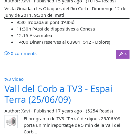
Author: Xavi
-
Published
15 years ago
-
(10164 Reads)
Visita Guiada a les Obagues del Riu Corb - Diumenge 12 de
Juny de 2011, 9:30h del matí
9:30 Trobada al pont d'Albió
11:30h PAssi de diapositives a Conesa
12:15 Assemblea
14:00 Dinar (reserves al 639811512 - Dolors)
0 comments
tv3
video
Vall del Corb a TV3 - Espai
Terra (25/06/09)
Author: Xavi
-
Published
17 years ago
-
(5254 Reads)
El programa de TV3 "Terra" de dijous 25/06/09
porta un minireportatge de 5 min de la Vall del
Corb...