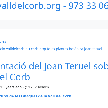
alldelcorb.org - 973 33 0
cles
cio
valldelcorb
riu corb
orquídies
plantes
botànica
joan teruel
ntació del Joan Teruel so
del Corb
-
15 years ago
- (11262 Reads)
tural de les Obagues de la Vall del Corb