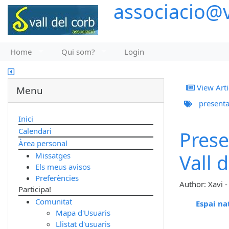
associacio@v
Home
Qui som?
Login
View Arti
Menu
presenta
Inici
Calendari
Prese
Àrea personal
Vall 
Missatges
Els meus avisos
Preferències
Author: Xavi 
Participa!
Comunitat
Espai na
Mapa d'Usuaris
Llistat d'usuaris