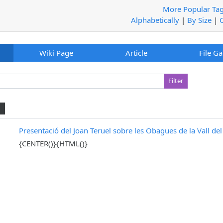
More Popular Ta
Alphabetically
|
By Size
|
Wiki Page
Article
File Ga
1
Presentació del Joan Teruel sobre les Obagues de la Vall de
{CENTER()}{HTML()}