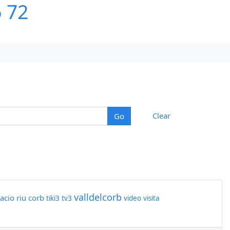
6 72
Clear
valldelcorb
acio
riu corb
tiki3
tv3
video
visita