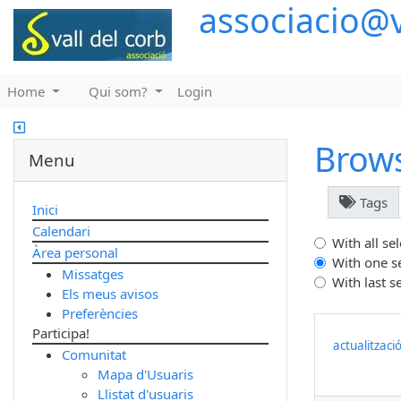
associacio@v
Home
Qui som?
Login
Brow
Menu
Tags
Inici
Calendari
With all se
Àrea personal
With one s
Missatges
With last s
Els meus avisos
Preferències
Participa!
actualitzaci
Comunitat
Mapa d'Usuaris
Llistat d'usuaris