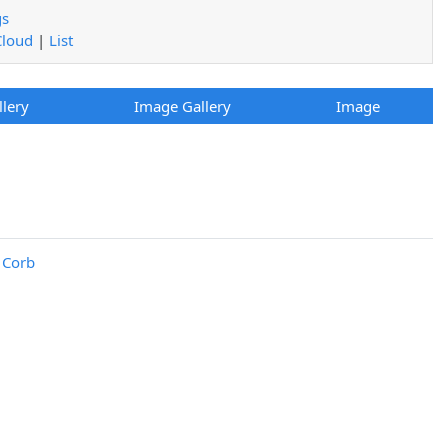
gs
Cloud
|
List
llery
Image Gallery
Image
l Corb