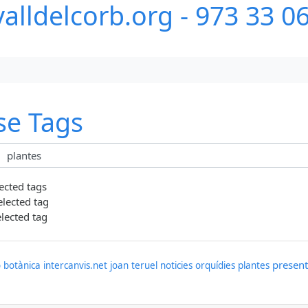
alldelcorb.org - 973 33 0
se Tags
lected tags
elected tag
elected tag
present
ó
botànica
intercanvis.net
joan teruel
noticies
orquídies
plantes