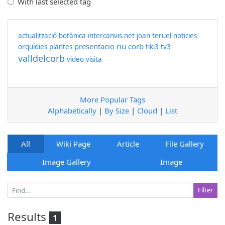
With last selected tag
actualització
botànica
intercanvis.net
joan teruel
noticies
presentacio
riu corb
orquídies
plantes
tiki3
tv3
valldelcorb
video
visita
More Popular Tags
Alphabetically
|
By Size
|
Cloud
|
List
All
Wiki Page
Article
File Gallery
Image Gallery
Image
Results
1