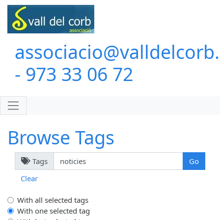
associacio@valldelcorb
- 973 33 06 72
Browse Tags
Tags
Clear
With all selected tags
With one selected tag