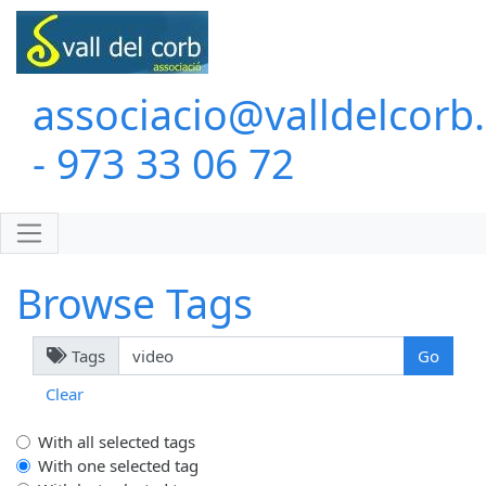
associacio@valldelcorb
- 973 33 06 72
Browse Tags
Tags
Clear
With all selected tags
With one selected tag