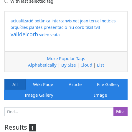
With last selected tag
actualització
botànica
intercanvis.net
joan teruel
noticies
presentacio
riu corb
orquídies
plantes
tiki3
tv3
valldelcorb
video
visita
More Popular Tags
Alphabetically
|
By Size
|
Cloud
|
List
All
Wiki Page
Article
File Gallery
Image Gallery
Image
Results
1