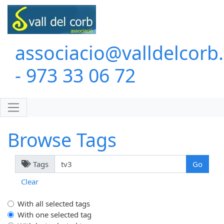
associacio@valldelcorb
- 973 33 06 72
Browse Tags
Tags
Clear
With all selected tags
With one selected tag