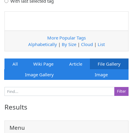
With last selected tag
More Popular Tags
Alphabetically
|
By Size
|
Cloud
|
List
All
Wiki Page
Article
File Gallery
Image Gallery
Image
Results
Menu