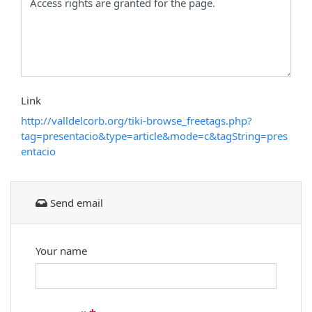
Link
http://valldelcorb.org/tiki-browse_freetags.php?
tag=presentacio&type=article&mode=c&tagString=pres
entacio
Send email
Your name