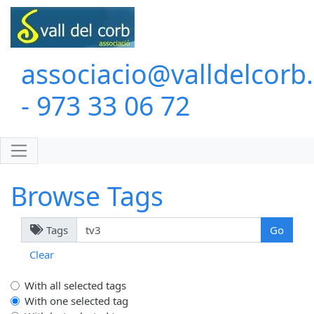
associacio@valldelcorb
- 973 33 06 72
Browse Tags
Tags
Clear
With all selected tags
With one selected tag