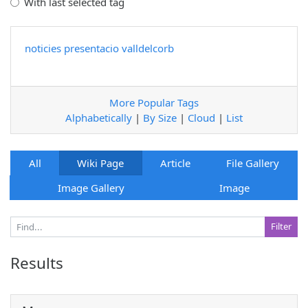
With last selected tag
noticies
presentacio
valldelcorb
More Popular Tags
Alphabetically
|
By Size
|
Cloud
|
List
All
Wiki Page
Article
File Gallery
Image Gallery
Image
Results