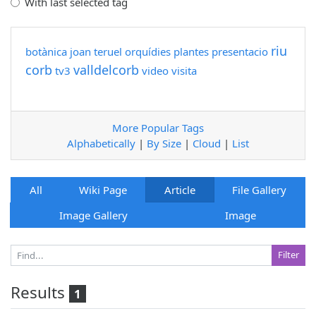
With last selected tag
riu
botànica
joan teruel
orquídies
plantes
presentacio
corb
valldelcorb
tv3
video
visita
More Popular Tags
Alphabetically
|
By Size
|
Cloud
|
List
All
Wiki Page
Article
File Gallery
Image Gallery
Image
Results
1