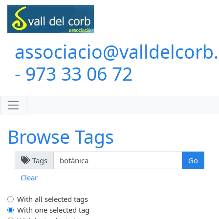
associacio@valldelcorb
- 973 33 06 72
Browse Tags
Tags
Clear
With all selected tags
With one selected tag