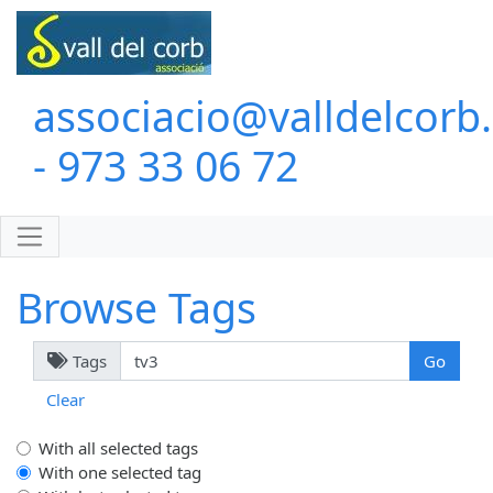
associacio@valldelcorb
- 973 33 06 72
Browse Tags
Tags
Clear
With all selected tags
With one selected tag