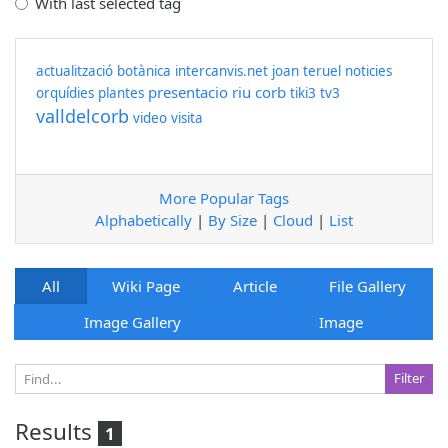
With last selected tag
actualització
botànica
intercanvis.net
joan teruel
noticies
presentacio
riu corb
orquídies
plantes
tiki3
tv3
valldelcorb
video
visita
More Popular Tags
Alphabetically
|
By Size
|
Cloud
|
List
All
Wiki Page
Article
File Gallery
Image Gallery
Image
Results
1